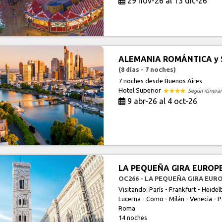
29 nov-26 al 13 dic-26
ALEMANIA ROMÁNTICA y 
(8 días - 7 noches)
7 noches
desde Buenos Aires
Hotel Superior
Según itinerar
9 abr-26 al 4 oct-26
LA PEQUEÑA GIRA EUROP
OC266 - LA PEQUEÑA GIRA EURO
Visitando: París - Frankfurt - Heidel
Lucerna - Como - Milán - Venecia - Pa
Roma
14 noches