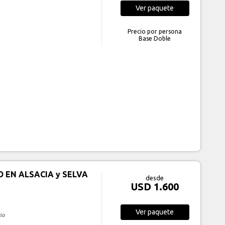
Ver
paquete
Precio por persona
Base Doble
 EN ALSACIA y SELVA
desde
USD 1.600
Ver
paquete
io