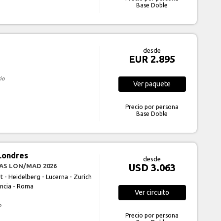
Base Doble
desde
EUR 2.895
io
Ver
paquete
Precio por persona
Base Doble
Londres
desde
USD 3.063
IAS LON/MAD 2026
t - Heidelberg - Lucerna - Zurich
encia - Roma
Ver
circuito
o
Precio por persona