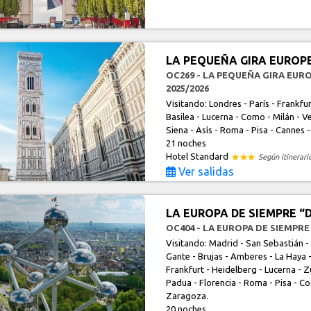
LA PEQUEÑA GIRA EUROPE
OC269 - LA PEQUEÑA GIRA EUR
2025/2026
Visitando: Londres - París - Frankfu
Basilea - Lucerna - Como - Milán - Ve
Siena - Asís - Roma - Pisa - Cannes 
21 noches
Hotel Standard
Según itinerari
Ver salidas
LA EUROPA DE SIEMPRE “D
OC404 - LA EUROPA DE SIEMPRE
Visitando: Madrid - San Sebastián - 
Gante - Brujas - Amberes - La Haya -
Frankfurt - Heidelberg - Lucerna - Zú
Padua - Florencia - Roma - Pisa - Co
Zaragoza.
20 noches