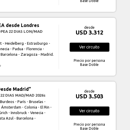
Base Doble
A desde Londres
desde
USD 3.312
OPEA 22 DIAS LON/MAD
rt - Heidelberg - Estrasburgo -
Ver
circuito
necia - Padua - Florencia -
- Barcelona - Zaragoza - Madrid.
Precio por persona
Base Doble
o
esde Madrid”
desde
USD 3.503
 22 DIAS MAD/MAD 2026s
Burdeos - París - Bruselas -
 Ámsterdam - Colonia - El Rin -
Ver
circuito
rich - Innsbruck - Venecia -
sta Azul - Barcelona -
Precio por persona
Base Doble