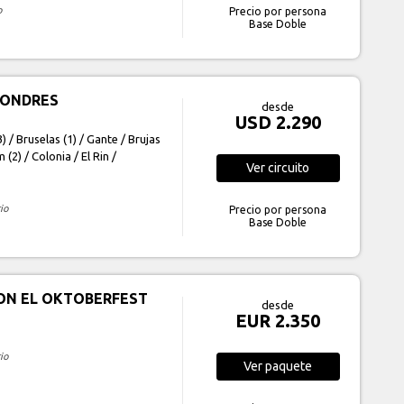
o
Precio por persona
Base Doble
LONDRES
desde
USD 2.290
) / Bruselas (1) / Gante / Brujas
2) / Colonia / El Rin /
Ver
circuito
io
Precio por persona
Base Doble
ON EL OKTOBERFEST
desde
EUR 2.350
io
Ver
paquete