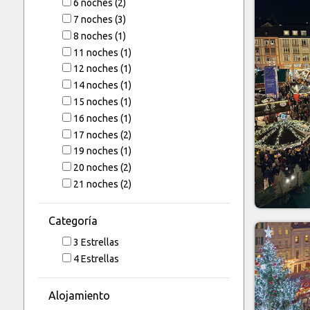
6
noches
(2)
7
noches
(3)
8
noches
(1)
11
noches
(1)
12
noches
(1)
14
noches
(1)
15
noches
(1)
16
noches
(1)
17
noches
(2)
19
noches
(1)
20
noches
(2)
21
noches
(2)
Categoría
3 Estrellas
4 Estrellas
Alojamiento