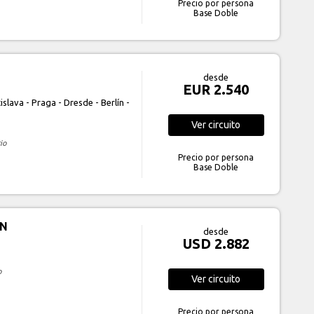
Precio por persona
Base Doble
desde
EUR 2.540
lava - Praga - Dresde - Berlín -
Ver
circuito
io
Precio por persona
Base Doble
CN
desde
USD 2.882
o
Ver
circuito
Precio por persona