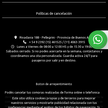
Políticas de cancelación
Rivadavia 188 - Pellegrini - Provincia de Buenos Aires
+ 54 9 2392 (15) 461525 / (11) 4063-3915
Lunes a Viernes de 08:00 a 12:00 HS y de 15:30 a 19:00 Hs.
Sábados cerrado. Si no podes acercarte en la semana, contáctanos y
coordinamos una cita personalizada. Guardia activa 24/7 para
pasajeros por salir y en destino.
Boton de arrepentimiento
Podés cancelar tus compras realizadas de forma online o telefonica
dentro de un plazo máximo de 10 días desde la fecha que realizaste la
Este sitio utiliza cookies propias y de terceros para mejorar
compra (Disp.954/2025). Según decreto 809/2024 las tarifas aéreas se
nuestros servicios y mostrarte publicidad relacionada con tus
rigen por política tarifaria de la compañía aérea informada antes de la
preferencias mediante el análisis de tus hábitos de navegación. Si