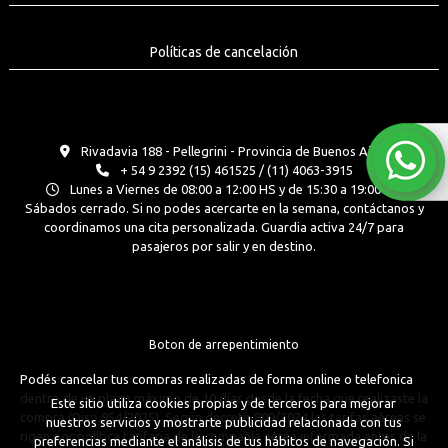
Políticas de cancelación
Rivadavia 188 - Pellegrini - Provincia de Buenos Aires
+ 54 9 2392 (15) 461525 / (11) 4063-3915
Lunes a Viernes de 08:00 a 12:00 HS y de 15:30 a 19:00 Hs.
Sábados cerrado. Si no podes acercarte en la semana, contáctanos y
coordinamos una cita personalizada. Guardia activa 24/7 para
pasajeros por salir y en destino.
Boton de arrepentimiento
Podés cancelar tus compras realizadas de forma online o telefonica
dentro de un plazo máximo de 10 días desde la fecha que realizaste la
Este sitio utiliza cookies propias y de terceros para mejorar
compra (Disp.954/2025). Según decreto 809/2024 las tarifas aéreas se
nuestros servicios y mostrarte publicidad relacionada con tus
rigen por política tarifaria de la compañía aérea informada antes de la
preferencias mediante el análisis de tus hábitos de navegación. Si