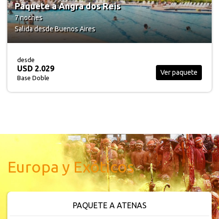
Paquete a Porto Seguro
7 noches
Salida desde Buenos Aires
desde
USD 1.822
Ver paquete
Base Doble
Europa y Exóticos
PAQUETE A HELSINKI