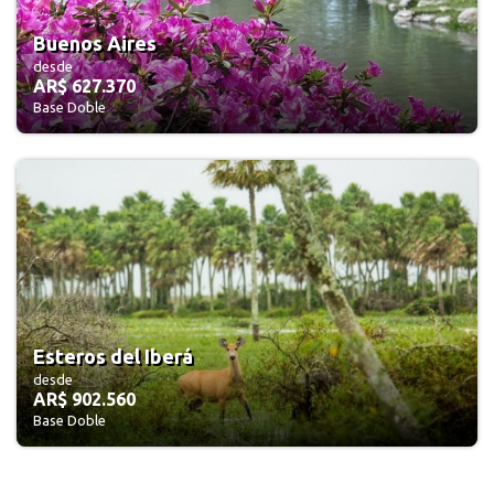
Buenos Aires
desde
AR$ 627.370
Base Doble
Esteros del Iberá
desde
AR$ 902.560
Base Doble